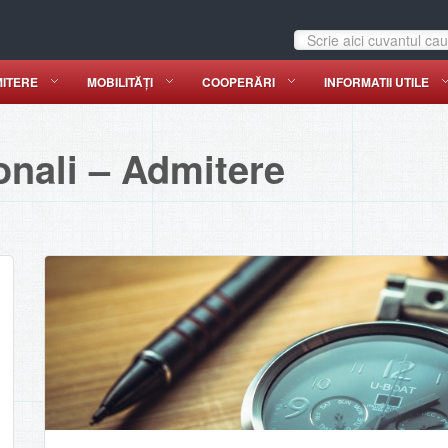
ITERE
MOBILITĂȚI
COOPERĂRI
INFORMATII UTILE
onali – Admitere