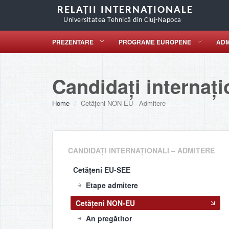
RELAȚII INTERNAȚIONALE
Universitatea Tehnică din Cluj-Napoca
PREZENTARE
PROGRAME EUROPENE
ADM
Candidați internați
Home
Cetățeni NON-EU - Admitere
CANDIDAȚI INTERNAȚIONALI – ADMITERE
Cetățeni EU-SEE
Etape admitere
Cetățeni NON-EU
An pregătitor