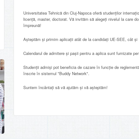
Universitatea Tehnică din Cluj-Napoca oferă studenților internațion
licență, master, doctorat. Vă invităm să alegeți nivelul la care do
împreună!
Așteptăm și primim aplicații atât de la candidați UE-SEE, cât și
Calendarul de admitere și pașii pentru a aplica sunt furnizate pen
Studenții admiși pot beneficia de cazare în funcție de reglementă
înscrie în sistemul "Buddy Network".
Suntem încântați să vă ajutăm și vă așteptăm!